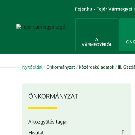
Fejer.hu - Fejér Vármegye
A
ÖNK
VÁRMEGYÉRŐL
Nyitóoldal
Önkormányzat
Közérdekű adatok
III. Gaz
ÖNKORMÁNYZAT
A közgyűlés tagjai
Hivatal