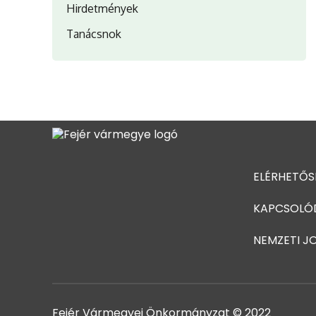
Hirdetmények
Tanácsnok
ELÉRHETŐS
KAPCSOLÓ
NEMZETI J
Fejér Vármegyei Önkormányzat © 2022