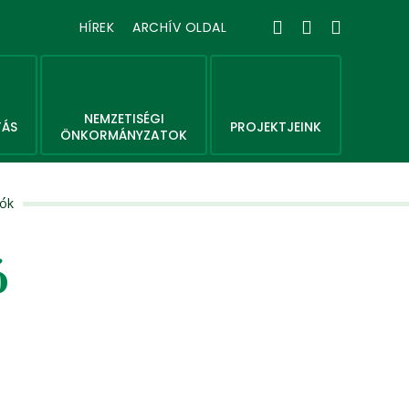
HÍREK
ARCHÍV OLDAL
NEMZETISÉGI
TÁS
PROJEKTJEINK
ÖNKORMÁNYZATOK
lók
ó