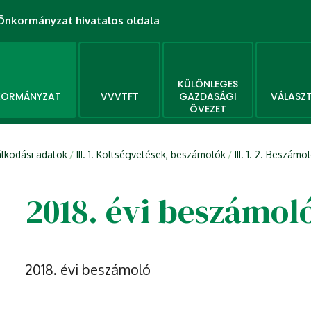
i Önkormányzat hivatalos oldala
KÜLÖNLEGES
ORMÁNYZAT
VVVTFT
GAZDASÁGI
VÁLASZ
ÖVEZET
dálkodási adatok
III. 1. Költségvetések, beszámolók
III. 1. 2. Beszámo
2018. évi beszámol
2018. évi beszámoló