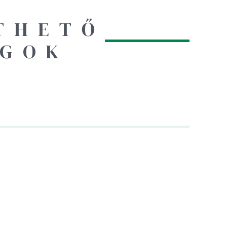
THETŐ
AGOK