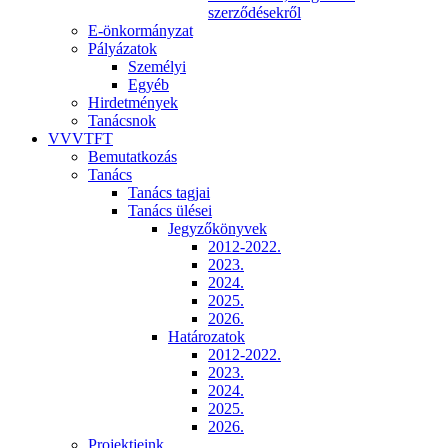
szerződésekről
E-önkormányzat
Pályázatok
Személyi
Egyéb
Hirdetmények
Tanácsnok
VVVTFT
Bemutatkozás
Tanács
Tanács tagjai
Tanács ülései
Jegyzőkönyvek
2012-2022.
2023.
2024.
2025.
2026.
Határozatok
2012-2022.
2023.
2024.
2025.
2026.
Projektjeink