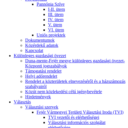
Pannónia Szíve
I-II. ütem
III. ütem
IV. ütem
V. ütem
VI. ütem
Uniós projektek
Dokumentumok
Közérdekű adatok
Kapcsolat
Különleges gazdasági övezet
Duna-mente-Fejér megye különleges gazdasági övezet-
Központi jogszabályok
Támogatási rendelet
Helyi adórendelet
Rendelet a közterületek elnevezéséről és a házszámozás
szabályairól
Közút nem közlekedési célú igénybevétele
Hirdetmények
Választás
Választási szervek
Fejér Vármegyei Területi Választási Iroda (TVI)
TVI vezetői és elérhetőségei
Választási információs szolgálat
elérhetősége