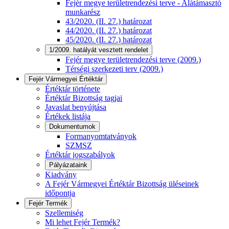
Fejér megye területrendezési terve - Alátámasztó
munkarész
43/2020. (II. 27.) határozat
44/2020. (II. 27.) határozat
45/2020. (II. 27.) határozat
1/2009. hatályát vesztett rendelet
Fejér megye területrendezési terve (2009.)
Térségi szerkezeti terv (2009.)
Fejér Vármegyei Értéktár
Értéktár története
Értéktár Bizottság tagjai
Javaslat benyújtása
Értékek listája
Dokumentumok
Formanyomtatványok
SZMSZ
Értéktár jogszabályok
Pályázataink
Kiadvány
A Fejér Vármegyei Értéktár Bizottság üléseinek
időpontja
Fejér Termék
Szellemiség
Mi lehet Fejér Termék?