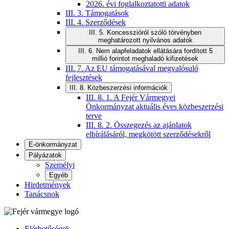
2026. évi foglalkoztatotti adatok
III. 3. Támogatások
III. 4. Szerződések
III. 5. Koncesszióról szóló törvényben
meghatározott nyilvános adatok
III. 6. Nem alapfeladatok ellátására fordított 5
millió forintot meghaladó kifizetések
III. 7. Az EU támogatásával megvalósuló
fejlesztések
III. 8. Közbeszerzési információk
III. 8. 1. A Fejér Vármegyei
Önkormányzat aktuális éves közbeszerzési
terve
III. 8. 2. Összegezés az ajánlatok
elbírálásáról, megkötött szerződésekről
E-önkormányzat
Pályázatok
Személyi
Egyéb
Hirdetmények
Tanácsnok
Elérhetőségek