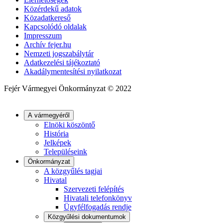
Közérdekű adatok
Közadatkereső
Kapcsolódó oldalak
Impresszum
Archív fejer.hu
Nemzeti jogszabálytár
Adatkezelési tájékoztató
Akadálymentesítési nyilatkozat
Fejér Vármegyei Önkormányzat © 2022
A vármegyéről
Elnöki köszöntő
História
Jelképek
Településeink
Önkormányzat
A közgyűlés tagjai
Hivatal
Szervezeti felépítés
Hivatali telefonkönyv
Ügyfélfogadás rendje
Közgyűlési dokumentumok