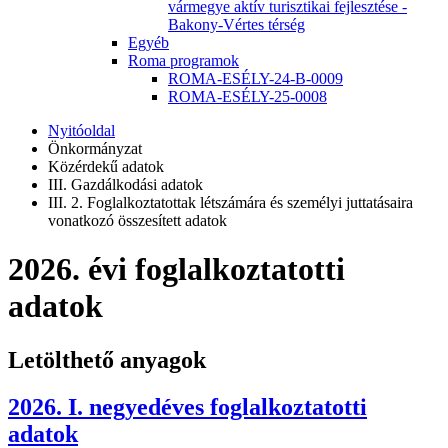
vármegye aktív turisztikai fejlesztése -
Bakony-Vértes térség
Egyéb
Roma programok
ROMA-ESÉLY-24-B-0009
ROMA-ESÉLY-25-0008
Nyitóoldal
Önkormányzat
Közérdekű adatok
III. Gazdálkodási adatok
III. 2. Foglalkoztatottak létszámára és személyi juttatásaira
vonatkozó összesített adatok
2026. évi foglalkoztatotti
adatok
Letölthető anyagok
2026. I. negyedéves foglalkoztatotti
adatok