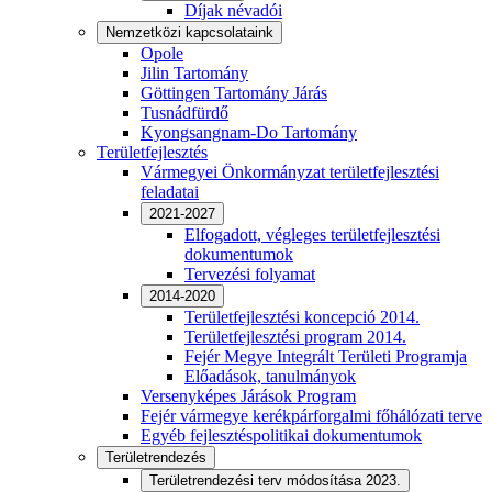
Díjak névadói
Nemzetközi kapcsolataink
Opole
Jilin Tartomány
Göttingen Tartomány Járás
Tusnádfürdő
Kyongsangnam-Do Tartomány
Területfejlesztés
Vármegyei Önkormányzat területfejlesztési
feladatai
2021-2027
Elfogadott, végleges területfejlesztési
dokumentumok
Tervezési folyamat
2014-2020
Területfejlesztési koncepció 2014.
Területfejlesztési program 2014.
Fejér Megye Integrált Területi Programja
Előadások, tanulmányok
Versenyképes Járások Program
Fejér vármegye kerékpárforgalmi főhálózati terve
Egyéb fejlesztéspolitikai dokumentumok
Területrendezés
Területrendezési terv módosítása 2023.