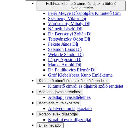
Felhívás kitüntető címre és díjakra történő
javaslattételre
Fejér Megye Díszpolgára Kitüntető Cím
Széchenyi Viktor Díj
Vörösmarty Mihály Díj
Németh László Díj
Dr. Berzsenyi Zoltán Díj
Terstyánszky Ödön Díj
Fekete János Díj
Salamon Lajos Díj
Wekerle Sándor Díj
Pápay Ágoston Díj
Marosi Arnold Díj
Dr. Paulikovics Elemér Díj
Gróf Klebelsberg Kuno Emlékérme
Kitüntető címről és díjakról szóló rendelet
Kitüntető címről és díjakról szóló rendelet
Adatlap - javaslattételhez
Adatlap javaslattételhez
Adatvédelmi tájékoztató
Adatvédelmi tájékoztató
Korábbi évek díjazottjai
Korábbi évek díjazottjai
Díjak névadói