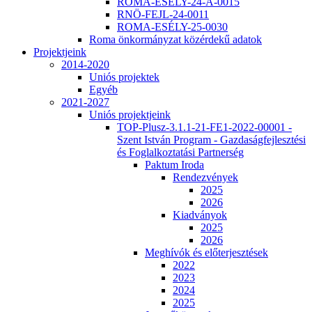
ROMA-ESÉLY-24-A-0015
RNÖ-FEJL-24-0011
ROMA-ESÉLY-25-0030
Roma önkormányzat közérdekű adatok
Projektjeink
2014-2020
Uniós projektek
Egyéb
2021-2027
Uniós projektjeink
TOP-Plusz-3.1.1-21-FE1-2022-00001 -
Szent István Program - Gazdaságfejlesztési
és Foglalkoztatási Partnerség
Paktum Iroda
Rendezvények
2025
2026
Kiadványok
2025
2026
Meghívók és előterjesztések
2022
2023
2024
2025