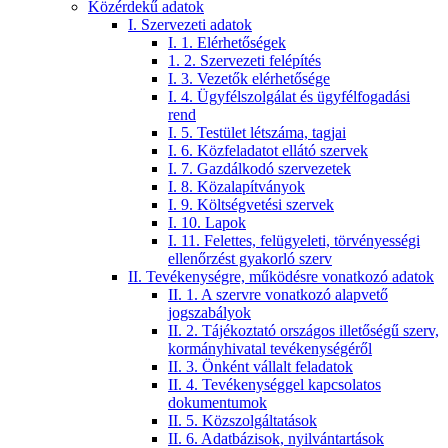
Közérdekű adatok
I. Szervezeti adatok
I. 1. Elérhetőségek
1. 2. Szervezeti felépítés
I. 3. Vezetők elérhetősége
I. 4. Ügyfélszolgálat és ügyfélfogadási
rend
I. 5. Testület létszáma, tagjai
I. 6. Közfeladatot ellátó szervek
I. 7. Gazdálkodó szervezetek
I. 8. Közalapítványok
I. 9. Költségvetési szervek
I. 10. Lapok
I. 11. Felettes, felügyeleti, törvényességi
ellenőrzést gyakorló szerv
II. Tevékenységre, működésre vonatkozó adatok
II. 1. A szervre vonatkozó alapvető
jogszabályok
II. 2. Tájékoztató országos illetőségű szerv,
kormányhivatal tevékenységéről
II. 3. Önként vállalt feladatok
II. 4. Tevékenységgel kapcsolatos
dokumentumok
II. 5. Közszolgáltatások
II. 6. Adatbázisok, nyilvántartások