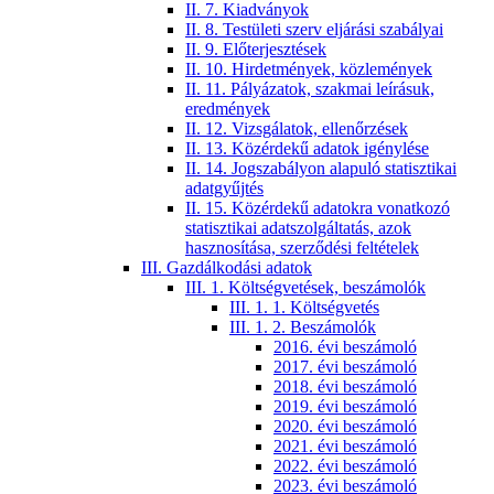
II. 7. Kiadványok
II. 8. Testületi szerv eljárási szabályai
II. 9. Előterjesztések
II. 10. Hirdetmények, közlemények
II. 11. Pályázatok, szakmai leírásuk,
eredmények
II. 12. Vizsgálatok, ellenőrzések
II. 13. Közérdekű adatok igénylése
II. 14. Jogszabályon alapuló statisztikai
adatgyűjtés
II. 15. Közérdekű adatokra vonatkozó
statisztikai adatszolgáltatás, azok
hasznosítása, szerződési feltételek
III. Gazdálkodási adatok
III. 1. Költségvetések, beszámolók
III. 1. 1. Költségvetés
III. 1. 2. Beszámolók
2016. évi beszámoló
2017. évi beszámoló
2018. évi beszámoló
2019. évi beszámoló
2020. évi beszámoló
2021. évi beszámoló
2022. évi beszámoló
2023. évi beszámoló