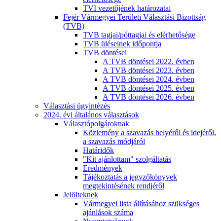
TVI vezetőjének határozatai
Fejér Vármegyei Területi Választási Bizottság
(TVB)
TVB tagjai/póttagjai és elérhetősége
TVB üléseinek időpontja
TVB döntései
A TVB döntései 2022. évben
A TVB döntései 2023. évben
A TVB döntései 2024. évben
A TVB döntései 2025. évben
A TVB döntései 2026. évben
Választási ügyintézés
2024. évi általános választások
Választópolgároknak
Közlemény a szavazás helyéről és idejéről,
a szavazás módjáról
Határidők
"Kit ajánlottam" szolgáltatás
Eredmények
Tájékoztatás a jegyzőkönyvek
megtekintésének rendjéről
Jelölteknek
Vármegyei lista állításához szükséges
ajánlások száma