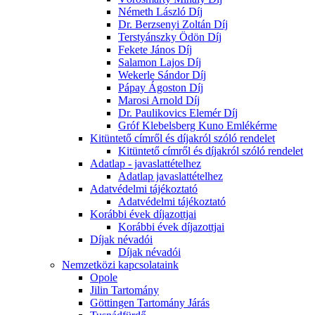
Németh László Díj
Dr. Berzsenyi Zoltán Díj
Terstyánszky Ödön Díj
Fekete János Díj
Salamon Lajos Díj
Wekerle Sándor Díj
Pápay Ágoston Díj
Marosi Arnold Díj
Dr. Paulikovics Elemér Díj
Gróf Klebelsberg Kuno Emlékérme
Kitüntető címről és díjakról szóló rendelet
Kitüntető címről és díjakról szóló rendelet
Adatlap - javaslattételhez
Adatlap javaslattételhez
Adatvédelmi tájékoztató
Adatvédelmi tájékoztató
Korábbi évek díjazottjai
Korábbi évek díjazottjai
Díjak névadói
Díjak névadói
Nemzetközi kapcsolataink
Opole
Jilin Tartomány
Göttingen Tartomány Járás