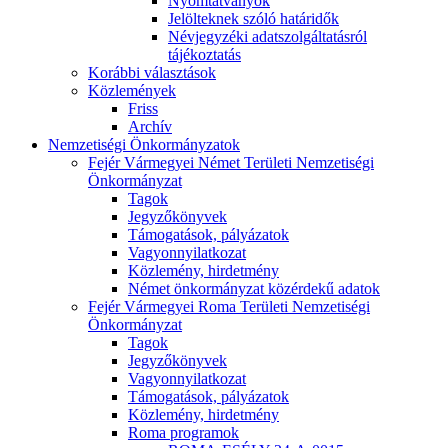
Nyomtatványok
Jelölteknek szóló határidők
Névjegyzéki adatszolgáltatásról
tájékoztatás
Korábbi választások
Közlemények
Friss
Archív
Nemzetiségi Önkormányzatok
Fejér Vármegyei Német Területi Nemzetiségi
Önkormányzat
Tagok
Jegyzőkönyvek
Támogatások, pályázatok
Vagyonnyilatkozat
Közlemény, hirdetmény
Német önkormányzat közérdekű adatok
Fejér Vármegyei Roma Területi Nemzetiségi
Önkormányzat
Tagok
Jegyzőkönyvek
Vagyonnyilatkozat
Támogatások, pályázatok
Közlemény, hirdetmény
Roma programok