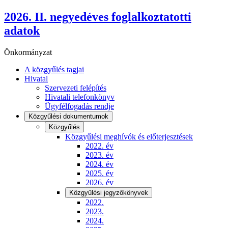
2026. II. negyedéves foglalkoztatotti
adatok
Önkormányzat
A közgyűlés tagjai
Hivatal
Szervezeti felépítés
Hivatali telefonkönyv
Ügyfélfogadás rendje
Közgyűlési dokumentumok
Közgyűlés
Közgyűlési meghívók és előterjesztések
2022. év
2023. év
2024. év
2025. év
2026. év
Közgyűlési jegyzőkönyvek
2022.
2023.
2024.