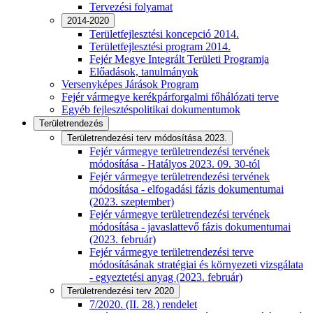
Tervezési folyamat
2014-2020
Területfejlesztési koncepció 2014.
Területfejlesztési program 2014.
Fejér Megye Integrált Területi Programja
Előadások, tanulmányok
Versenyképes Járások Program
Fejér vármegye kerékpárforgalmi főhálózati terve
Egyéb fejlesztéspolitikai dokumentumok
Területrendezés
Területrendezési terv módosítása 2023.
Fejér vármegye területrendezési tervének
módosítása - Hatályos 2023. 09. 30-tól
Fejér vármegye területrendezési tervének
módosítása - elfogadási fázis dokumentumai
(2023. szeptember)
Fejér vármegye területrendezési tervének
módosítása - javaslattevő fázis dokumentumai
(2023. február)
Fejér vármegye területrendezési terve
módosításának stratégiai és környezeti vizsgálata
- egyeztetési anyag (2023. február)
Területrendezési terv 2020
7/2020. (II. 28.) rendelet