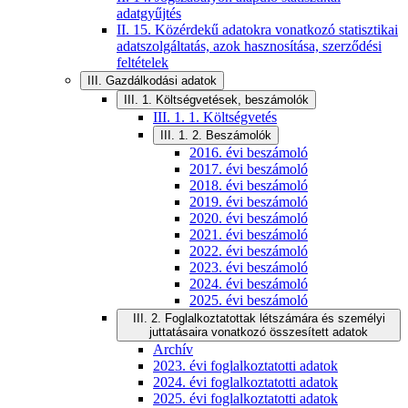
adatgyűjtés
II. 15. Közérdekű adatokra vonatkozó statisztikai
adatszolgáltatás, azok hasznosítása, szerződési
feltételek
III. Gazdálkodási adatok
III. 1. Költségvetések, beszámolók
III. 1. 1. Költségvetés
III. 1. 2. Beszámolók
2016. évi beszámoló
2017. évi beszámoló
2018. évi beszámoló
2019. évi beszámoló
2020. évi beszámoló
2021. évi beszámoló
2022. évi beszámoló
2023. évi beszámoló
2024. évi beszámoló
2025. évi beszámoló
III. 2. Foglalkoztatottak létszámára és személyi
juttatásaira vonatkozó összesített adatok
Archív
2023. évi foglalkoztatotti adatok
2024. évi foglalkoztatotti adatok
2025. évi foglalkoztatotti adatok