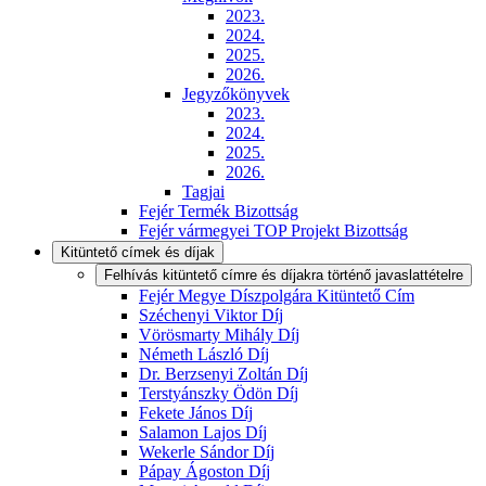
2023.
2024.
2025.
2026.
Jegyzőkönyvek
2023.
2024.
2025.
2026.
Tagjai
Fejér Termék Bizottság
Fejér vármegyei TOP Projekt Bizottság
Kitüntető címek és díjak
Felhívás kitüntető címre és díjakra történő javaslattételre
Fejér Megye Díszpolgára Kitüntető Cím
Széchenyi Viktor Díj
Vörösmarty Mihály Díj
Németh László Díj
Dr. Berzsenyi Zoltán Díj
Terstyánszky Ödön Díj
Fekete János Díj
Salamon Lajos Díj
Wekerle Sándor Díj
Pápay Ágoston Díj