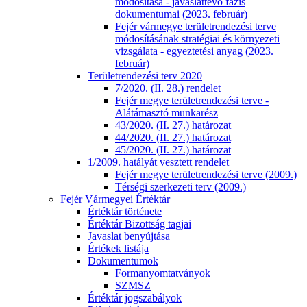
módosítása - javaslattevő fázis
dokumentumai (2023. február)
Fejér vármegye területrendezési terve
módosításának stratégiai és környezeti
vizsgálata - egyeztetési anyag (2023.
február)
Területrendezési terv 2020
7/2020. (II. 28.) rendelet
Fejér megye területrendezési terve -
Alátámasztó munkarész
43/2020. (II. 27.) határozat
44/2020. (II. 27.) határozat
45/2020. (II. 27.) határozat
1/2009. hatályát vesztett rendelet
Fejér megye területrendezési terve (2009.)
Térségi szerkezeti terv (2009.)
Fejér Vármegyei Értéktár
Értéktár története
Értéktár Bizottság tagjai
Javaslat benyújtása
Értékek listája
Dokumentumok
Formanyomtatványok
SZMSZ
Értéktár jogszabályok