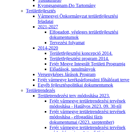
Tusnádfürdő
Kyongsangnam-Do Tartomány
Területfejlesztés
Vármegyei Önkormányzat területfejlesztési
feladatai
2021-2027
Elfogadott, végleges területfejlesztési
dokumentumok
Tervezési folyamat
2014-2020
Területfejlesztési koncepció 2014.
Területfejlesztési program 2014.
Fejér Megye Integrált Területi Programja
Előadások, tanulmányok
Versenyképes Járások Program
Fejér vármegye kerékpárforgalmi főhálózati terve
Egyéb fejlesztéspolitikai dokumentumok
Területrendezés
Területrendezési terv módosítása 2023.
Fejér vármegye területrendezési tervének
módosítása - Hatályos 2023. 09. 30-tól
Fejér vármegye területrendezési tervének
módosítása - elfogadási fázis
dokumentumai (2023. szeptember)
Fejér vármegye területrendezési tervének