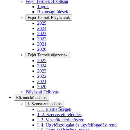
Fejér Termék Bizottság
Tagok
Bizottsági ülések
Fejér Termék Pályázatok
2025
2024
2023
2022
2021
2020
Fejér Termék díjazottak
2025
2024
2023
2022
2021
2020
Pályázati Felhívás
Közérdekű adatok
I. Szervezeti adatok
I. 1. Elérhetőségek
1. 2. Szervezeti felépítés
I. 3. Vezetők elérhetősége
I. 4. Ügyfélszolgálat és ügyfélfogadási rend