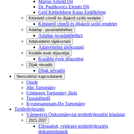
Marosi Arnold Díj
Dr. Paulikovics Elemér Díj
Gróf Klebelsberg Kuno Emlékérme
Kitüntető címről és díjakról szóló rendelet
Kitüntető címről és díjakról szóló rendelet
Adatlap - javaslattételhez
Adatlap javaslattételhez
Adatvédelmi tájékoztató
Adatvédelmi tájékoztató
Korábbi évek díjazottjai
Korábbi évek díjazottjai
Díjak névadói
Díjak névadói
Nemzetközi kapcsolataink
Opole
Jilin Tartomány
Göttingen Tartomány Járás
Tusnádfürdő
Kyongsangnam-Do Tartomány
Területfejlesztés
Vármegyei Önkormányzat területfejlesztési feladatai
2021-2027
Elfogadott, végleges területfejlesztési
dokumentumok