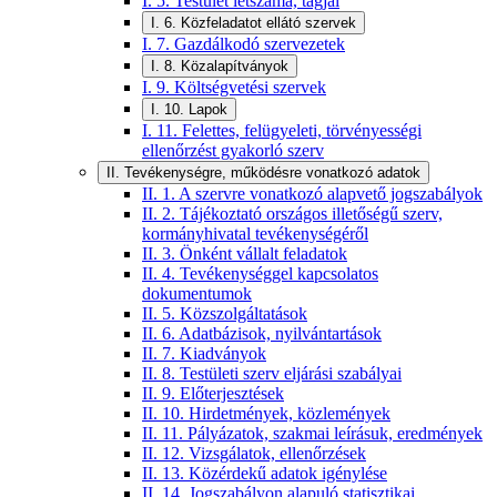
I. 5. Testület létszáma, tagjai
I. 6. Közfeladatot ellátó szervek
I. 7. Gazdálkodó szervezetek
I. 8. Közalapítványok
I. 9. Költségvetési szervek
I. 10. Lapok
I. 11. Felettes, felügyeleti, törvényességi
ellenőrzést gyakorló szerv
II. Tevékenységre, működésre vonatkozó adatok
II. 1. A szervre vonatkozó alapvető jogszabályok
II. 2. Tájékoztató országos illetőségű szerv,
kormányhivatal tevékenységéről
II. 3. Önként vállalt feladatok
II. 4. Tevékenységgel kapcsolatos
dokumentumok
II. 5. Közszolgáltatások
II. 6. Adatbázisok, nyilvántartások
II. 7. Kiadványok
II. 8. Testületi szerv eljárási szabályai
II. 9. Előterjesztések
II. 10. Hirdetmények, közlemények
II. 11. Pályázatok, szakmai leírásuk, eredmények
II. 12. Vizsgálatok, ellenőrzések
II. 13. Közérdekű adatok igénylése
II. 14. Jogszabályon alapuló statisztikai