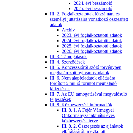
2024. évi beszámoló
2025. évi beszámoló
III. 2. Foglalkoztatottak létszámára és
személyi juttatásaira vonatkozó összesített
adatok
Archív
2023. évi foglalkoztatotti adatok
2024. évi foglalkoztatotti adatok
2025. évi foglalkoztatotti adatok
2026. évi foglalkoztatotti adatok
III. 3. Támogatások
III. 4. Szerződések
III. 5. Koncesszióról szóló törvényben
meghatározott nyilvános adatok
III. 6. Nem alapfeladatok ellátására
fordított 5 millió forintot meghaladó
kifizetések
III. 7. Az EU támogatásával megvalósuló
fejlesztések
III. 8. Közbeszerzési információk
III. 8. 1. A Fejér Vármegyei
Önkormányzat aktuális éves
közbeszerzési terve
III. 8. 2. Összegezés az ajánlatok
elbírálásáról, megkötött