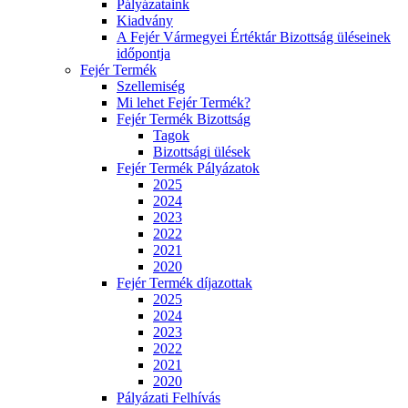
Pályázataink
Kiadvány
A Fejér Vármegyei Értéktár Bizottság üléseinek
időpontja
Fejér Termék
Szellemiség
Mi lehet Fejér Termék?
Fejér Termék Bizottság
Tagok
Bizottsági ülések
Fejér Termék Pályázatok
2025
2024
2023
2022
2021
2020
Fejér Termék díjazottak
2025
2024
2023
2022
2021
2020
Pályázati Felhívás