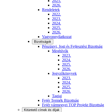
2025.
2026.
Rendeletek
2022.
2023.
2024.
2025.
2026.
Vagyonnyilatkozat
Bizottságok
Pénzügyi, Jogi és Fejlesztési Bizottság
Meghívók
2023.
2024.
2025.
2026.
Jegyzőkönyvek
2023.
2024.
2025.
2026.
Tagjai
Fejér Termék Bizottság
Fejér vármegyei TOP Projekt Bizottság
Kitüntető címek és díjak