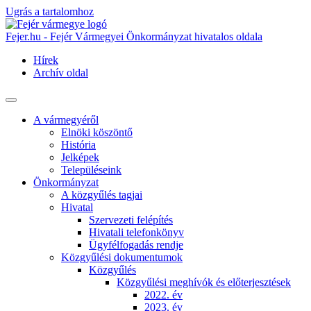
Ugrás a tartalomhoz
Fejer.hu - Fejér Vármegyei Önkormányzat hivatalos oldala
Hírek
Archív oldal
A vármegyéről
Elnöki köszöntő
História
Jelképek
Településeink
Önkormányzat
A közgyűlés tagjai
Hivatal
Szervezeti felépítés
Hivatali telefonkönyv
Ügyfélfogadás rendje
Közgyűlési dokumentumok
Közgyűlés
Közgyűlési meghívók és előterjesztések
2022. év
2023. év