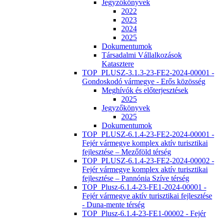
Jegyzőkönyvek
2022
2023
2024
2025
Dokumentumok
Társadalmi Vállalkozások
Katasztere
TOP_PLUSZ-3.1.3-23-FE2-2024-00001 -
Gondoskodó vármegye - Erős közösség
Meghívók és előterjesztések
2025
Jegyzőkönyvek
2025
Dokumentumok
TOP_PLUSZ-6.1.4-23-FE2-2024-00001 -
Fejér vármegye komplex aktív turisztikai
fejlesztése – Mezőföld térség
TOP_PLUSZ-6.1.4-23-FE2-2024-00002 -
Fejér vármegye komplex aktív turisztikai
fejlesztése – Pannónia Szíve térség
TOP_Plusz-6.1.4-23-FE1-2024-00001 -
Fejér vármegye aktív turisztikai fejlesztése
- Duna-mente térség
TOP_Plusz-6.1.4-23-FE1-00002 - Fejér