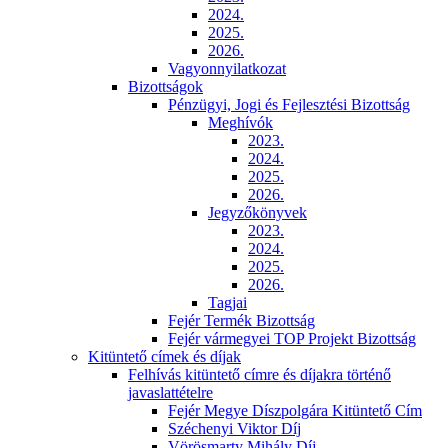
2024.
2025.
2026.
Vagyonnyilatkozat
Bizottságok
Pénzügyi, Jogi és Fejlesztési Bizottság
Meghívók
2023.
2024.
2025.
2026.
Jegyzőkönyvek
2023.
2024.
2025.
2026.
Tagjai
Fejér Termék Bizottság
Fejér vármegyei TOP Projekt Bizottság
Kitüntető címek és díjak
Felhívás kitüntető címre és díjakra történő
javaslattételre
Fejér Megye Díszpolgára Kitüntető Cím
Széchenyi Viktor Díj
Vörösmarty Mihály Díj