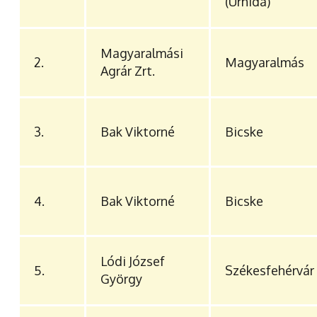
(Úrhida)
Magyaralmási
2.
Magyaralmás
Agrár Zrt.
3.
Bak Viktorné
Bicske
4.
Bak Viktorné
Bicske
Lódi József
5.
Székesfehérvár
György