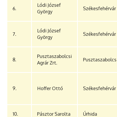
Lódi József
6.
Székesfehérvár
György
Lódi József
7.
Székesfehérvár
György
Pusztaszabolcsi
8.
Pusztaszabolcs
Agrár Zrt.
9.
Hoffer Ottó
Székesfehérvár
10.
Pásztor Sarolta
Úrhida