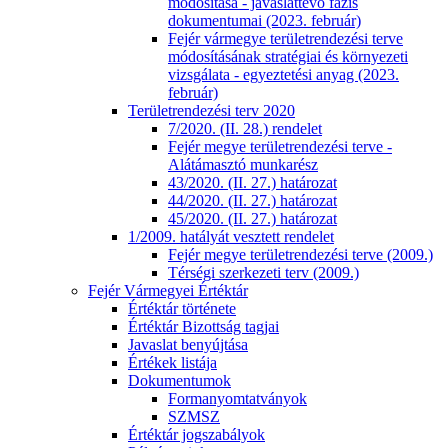
módosítása - javaslattevő fázis
dokumentumai (2023. február)
Fejér vármegye területrendezési terve
módosításának stratégiai és környezeti
vizsgálata - egyeztetési anyag (2023.
február)
Területrendezési terv 2020
7/2020. (II. 28.) rendelet
Fejér megye területrendezési terve -
Alátámasztó munkarész
43/2020. (II. 27.) határozat
44/2020. (II. 27.) határozat
45/2020. (II. 27.) határozat
1/2009. hatályát vesztett rendelet
Fejér megye területrendezési terve (2009.)
Térségi szerkezeti terv (2009.)
Fejér Vármegyei Értéktár
Értéktár története
Értéktár Bizottság tagjai
Javaslat benyújtása
Értékek listája
Dokumentumok
Formanyomtatványok
SZMSZ
Értéktár jogszabályok