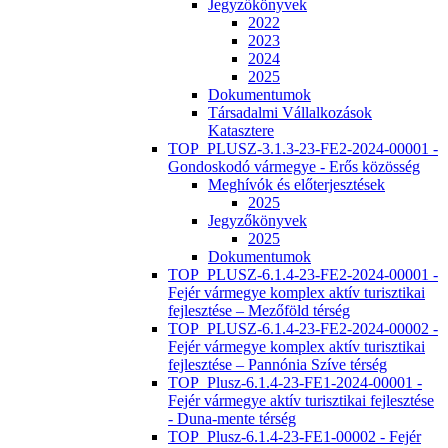
Jegyzőkönyvek
2022
2023
2024
2025
Dokumentumok
Társadalmi Vállalkozások
Katasztere
TOP_PLUSZ-3.1.3-23-FE2-2024-00001 -
Gondoskodó vármegye - Erős közösség
Meghívók és előterjesztések
2025
Jegyzőkönyvek
2025
Dokumentumok
TOP_PLUSZ-6.1.4-23-FE2-2024-00001 -
Fejér vármegye komplex aktív turisztikai
fejlesztése – Mezőföld térség
TOP_PLUSZ-6.1.4-23-FE2-2024-00002 -
Fejér vármegye komplex aktív turisztikai
fejlesztése – Pannónia Szíve térség
TOP_Plusz-6.1.4-23-FE1-2024-00001 -
Fejér vármegye aktív turisztikai fejlesztése
- Duna-mente térség
TOP_Plusz-6.1.4-23-FE1-00002 - Fejér