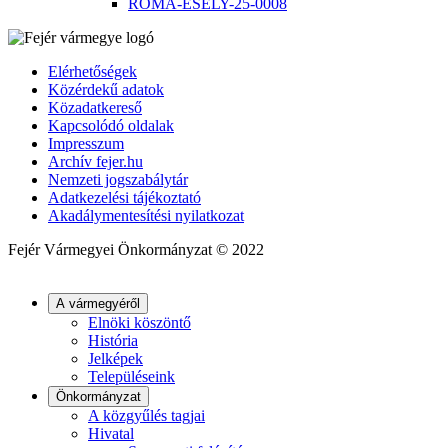
ROMA-ESÉLY-25-0008
Elérhetőségek
Közérdekű adatok
Közadatkereső
Kapcsolódó oldalak
Impresszum
Archív fejer.hu
Nemzeti jogszabálytár
Adatkezelési tájékoztató
Akadálymentesítési nyilatkozat
Fejér Vármegyei Önkormányzat © 2022
A vármegyéről
Elnöki köszöntő
História
Jelképek
Településeink
Önkormányzat
A közgyűlés tagjai
Hivatal