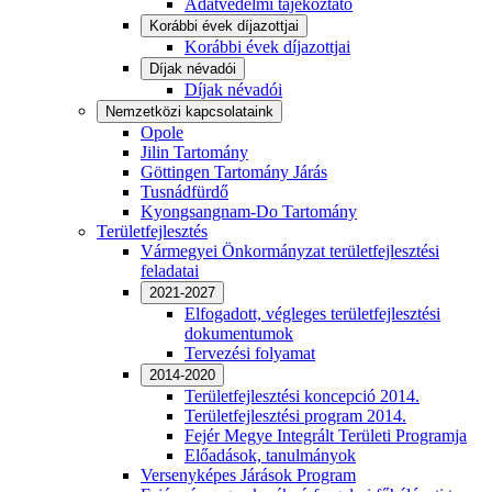
Adatvédelmi tájékoztató
Korábbi évek díjazottjai
Korábbi évek díjazottjai
Díjak névadói
Díjak névadói
Nemzetközi kapcsolataink
Opole
Jilin Tartomány
Göttingen Tartomány Járás
Tusnádfürdő
Kyongsangnam-Do Tartomány
Területfejlesztés
Vármegyei Önkormányzat területfejlesztési
feladatai
2021-2027
Elfogadott, végleges területfejlesztési
dokumentumok
Tervezési folyamat
2014-2020
Területfejlesztési koncepció 2014.
Területfejlesztési program 2014.
Fejér Megye Integrált Területi Programja
Előadások, tanulmányok
Versenyképes Járások Program