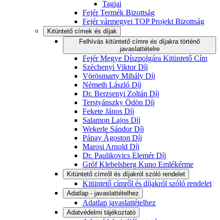
Tagjai
Fejér Termék Bizottság
Fejér vármegyei TOP Projekt Bizottság
Kitüntető címek és díjak
Felhívás kitüntető címre és díjakra történő
javaslattételre
Fejér Megye Díszpolgára Kitüntető Cím
Széchenyi Viktor Díj
Vörösmarty Mihály Díj
Németh László Díj
Dr. Berzsenyi Zoltán Díj
Terstyánszky Ödön Díj
Fekete János Díj
Salamon Lajos Díj
Wekerle Sándor Díj
Pápay Ágoston Díj
Marosi Arnold Díj
Dr. Paulikovics Elemér Díj
Gróf Klebelsberg Kuno Emlékérme
Kitüntető címről és díjakról szóló rendelet
Kitüntető címről és díjakról szóló rendelet
Adatlap - javaslattételhez
Adatlap javaslattételhez
Adatvédelmi tájékoztató