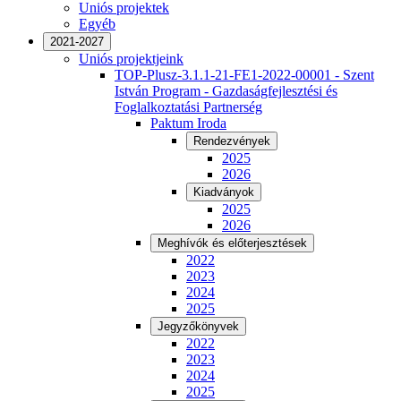
Uniós projektek
Egyéb
2021-2027
Uniós projektjeink
TOP-Plusz-3.1.1-21-FE1-2022-00001 - Szent
István Program - Gazdaságfejlesztési és
Foglalkoztatási Partnerség
Paktum Iroda
Rendezvények
2025
2026
Kiadványok
2025
2026
Meghívók és előterjesztések
2022
2023
2024
2025
Jegyzőkönyvek
2022
2023
2024
2025