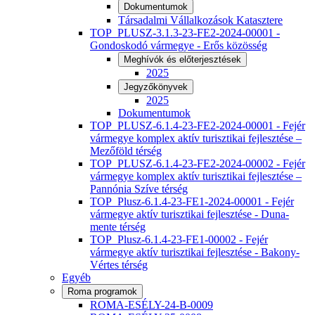
Dokumentumok
Társadalmi Vállalkozások Katasztere
TOP_PLUSZ-3.1.3-23-FE2-2024-00001 -
Gondoskodó vármegye - Erős közösség
Meghívók és előterjesztések
2025
Jegyzőkönyvek
2025
Dokumentumok
TOP_PLUSZ-6.1.4-23-FE2-2024-00001 - Fejér
vármegye komplex aktív turisztikai fejlesztése –
Mezőföld térség
TOP_PLUSZ-6.1.4-23-FE2-2024-00002 - Fejér
vármegye komplex aktív turisztikai fejlesztése –
Pannónia Szíve térség
TOP_Plusz-6.1.4-23-FE1-2024-00001 - Fejér
vármegye aktív turisztikai fejlesztése - Duna-
mente térség
TOP_Plusz-6.1.4-23-FE1-00002 - Fejér
vármegye aktív turisztikai fejlesztése - Bakony-
Vértes térség
Egyéb
Roma programok
ROMA-ESÉLY-24-B-0009