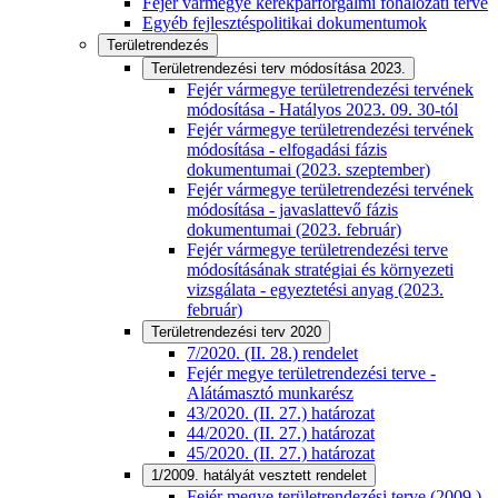
Fejér vármegye kerékpárforgalmi főhálózati terve
Egyéb fejlesztéspolitikai dokumentumok
Területrendezés
Területrendezési terv módosítása 2023.
Fejér vármegye területrendezési tervének
módosítása - Hatályos 2023. 09. 30-tól
Fejér vármegye területrendezési tervének
módosítása - elfogadási fázis
dokumentumai (2023. szeptember)
Fejér vármegye területrendezési tervének
módosítása - javaslattevő fázis
dokumentumai (2023. február)
Fejér vármegye területrendezési terve
módosításának stratégiai és környezeti
vizsgálata - egyeztetési anyag (2023.
február)
Területrendezési terv 2020
7/2020. (II. 28.) rendelet
Fejér megye területrendezési terve -
Alátámasztó munkarész
43/2020. (II. 27.) határozat
44/2020. (II. 27.) határozat
45/2020. (II. 27.) határozat
1/2009. hatályát vesztett rendelet
Fejér megye területrendezési terve (2009.)