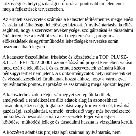
közösségi és helyi gazdasági erőforrásai pontosabban jelenjenek
meg a fejlesztések tervezésében.
Az érintett szervezetek számára a kataszter térítésmentes megjelenési
és szakmai láthatósági lehetőséget biztosít. A nyilvántartásba kerülés
segítheti, hogy a szervezet tevékenysége, szolgáltatásai és társadalmi
értékteremtése a későbbi szakmai megkeresések, program-
előkészítések és együttműködési lehetőségek tervezése során
beazonosítható legyen.
A kataszter összeállítása, frissítése és közzététele a TOP_PLUSZ-
3.1.1.21-FE1-2022-00001 azonosítószámú projekt keretében valósul
meg, ezért a települések és az érintett szervezetek számára külön
pénzügyi terhet nem jelent. Az önkormányzatok helyi ismereteikkel
és visszajelzéseikkel járulhatnak hozzá ahhoz, hogy a vármegyei
nyilvántartás pontos, naprakész és szakmailag megalapozott legyen.
A kataszterbe azok a Fejér vármegyei szereplők kerültek,
amelyeknél a rendelkezésre álló adatok alapján azonosítható
társadalmi, közösségi, foglalkoztatási vagy környezeti cél, továbbá
gazdasági, szolgáltatási, termelő, értékesítő vagy más bevételszerző
működés. A besorolás során a szervezetek Fejér vármegyei
kötődése, működési jellege és társadalmi haszna is vizsgálatra került.
A közzétett adatbázis projektalapú szakmai nyilvántartás, nem