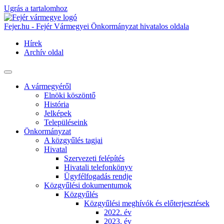
Ugrás a tartalomhoz
Fejer.hu - Fejér Vármegyei Önkormányzat hivatalos oldala
Hírek
Archív oldal
A vármegyéről
Elnöki köszöntő
História
Jelképek
Településeink
Önkormányzat
A közgyűlés tagjai
Hivatal
Szervezeti felépítés
Hivatali telefonkönyv
Ügyfélfogadás rendje
Közgyűlési dokumentumok
Közgyűlés
Közgyűlési meghívók és előterjesztések
2022. év
2023. év