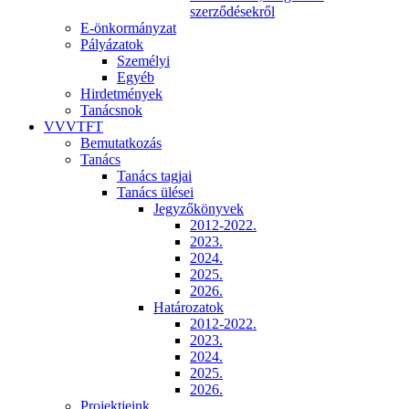
szerződésekről
E-önkormányzat
Pályázatok
Személyi
Egyéb
Hirdetmények
Tanácsnok
VVVTFT
Bemutatkozás
Tanács
Tanács tagjai
Tanács ülései
Jegyzőkönyvek
2012-2022.
2023.
2024.
2025.
2026.
Határozatok
2012-2022.
2023.
2024.
2025.
2026.
Projektjeink