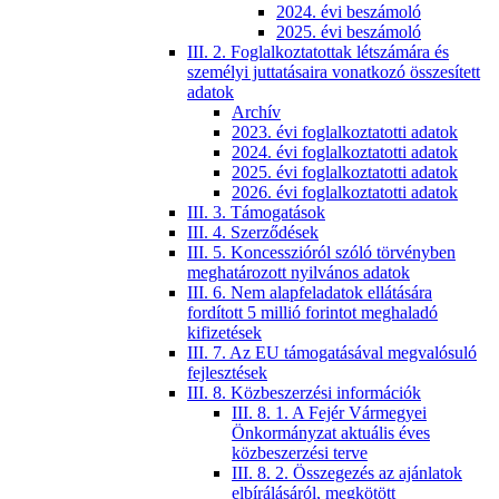
2024. évi beszámoló
2025. évi beszámoló
III. 2. Foglalkoztatottak létszámára és
személyi juttatásaira vonatkozó összesített
adatok
Archív
2023. évi foglalkoztatotti adatok
2024. évi foglalkoztatotti adatok
2025. évi foglalkoztatotti adatok
2026. évi foglalkoztatotti adatok
III. 3. Támogatások
III. 4. Szerződések
III. 5. Koncesszióról szóló törvényben
meghatározott nyilvános adatok
III. 6. Nem alapfeladatok ellátására
fordított 5 millió forintot meghaladó
kifizetések
III. 7. Az EU támogatásával megvalósuló
fejlesztések
III. 8. Közbeszerzési információk
III. 8. 1. A Fejér Vármegyei
Önkormányzat aktuális éves
közbeszerzési terve
III. 8. 2. Összegezés az ajánlatok
elbírálásáról, megkötött