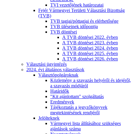
TVI vezetőjének határozatai
Fejér Vármegyei Területi Választási Bizottság
(TVB)
TVB tagjai/póttagjai és elérhetősége
TVB üléseinek időpontja
TVB döntései
A TVB döntései 2022. évben
A TVB döntései 2023. évben
A TVB döntései 2024. évben
A TVB döntései 2025. évben
A TVB döntései 2026. évben
Választási ügyintézés
2024. évi általános választások
Választópolgároknak
Közlemény a szavazás helyéről és idejéről,
a szavazás módjáról
Határidők
"Kit ajánlottam" szolgáltatás
Eredmények
Tájékoztatás a jegyzőkönyvek
megtekintésének rendjéről
Jelölteknek
Vármegyei lista állításához szükséges
ajánlások száma