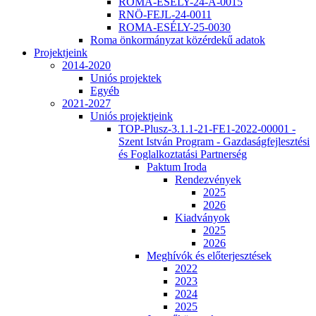
ROMA-ESÉLY-24-A-0015
RNÖ-FEJL-24-0011
ROMA-ESÉLY-25-0030
Roma önkormányzat közérdekű adatok
Projektjeink
2014-2020
Uniós projektek
Egyéb
2021-2027
Uniós projektjeink
TOP-Plusz-3.1.1-21-FE1-2022-00001 -
Szent István Program - Gazdaságfejlesztési
és Foglalkoztatási Partnerség
Paktum Iroda
Rendezvények
2025
2026
Kiadványok
2025
2026
Meghívók és előterjesztések
2022
2023
2024
2025