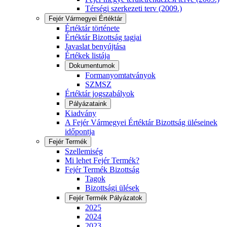
Térségi szerkezeti terv (2009.)
Fejér Vármegyei Értéktár
Értéktár története
Értéktár Bizottság tagjai
Javaslat benyújtása
Értékek listája
Dokumentumok
Formanyomtatványok
SZMSZ
Értéktár jogszabályok
Pályázataink
Kiadvány
A Fejér Vármegyei Értéktár Bizottság üléseinek
időpontja
Fejér Termék
Szellemiség
Mi lehet Fejér Termék?
Fejér Termék Bizottság
Tagok
Bizottsági ülések
Fejér Termék Pályázatok
2025
2024
2023