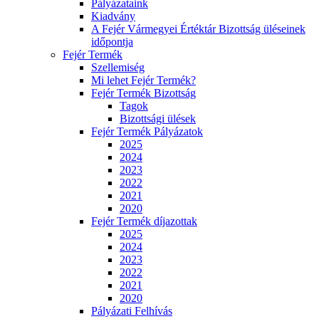
Pályázataink
Kiadvány
A Fejér Vármegyei Értéktár Bizottság üléseinek
időpontja
Fejér Termék
Szellemiség
Mi lehet Fejér Termék?
Fejér Termék Bizottság
Tagok
Bizottsági ülések
Fejér Termék Pályázatok
2025
2024
2023
2022
2021
2020
Fejér Termék díjazottak
2025
2024
2023
2022
2021
2020
Pályázati Felhívás