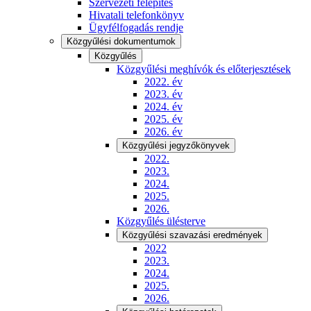
Szervezeti felépítés
Hivatali telefonkönyv
Ügyfélfogadás rendje
Közgyűlési dokumentumok
Közgyűlés
Közgyűlési meghívók és előterjesztések
2022. év
2023. év
2024. év
2025. év
2026. év
Közgyűlési jegyzőkönyvek
2022.
2023.
2024.
2025.
2026.
Közgyűlés ülésterve
Közgyűlési szavazási eredmények
2022
2023.
2024.
2025.
2026.