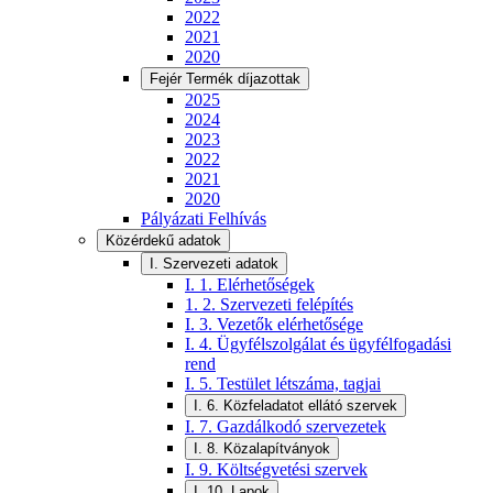
2022
2021
2020
Fejér Termék díjazottak
2025
2024
2023
2022
2021
2020
Pályázati Felhívás
Közérdekű adatok
I. Szervezeti adatok
I. 1. Elérhetőségek
1. 2. Szervezeti felépítés
I. 3. Vezetők elérhetősége
I. 4. Ügyfélszolgálat és ügyfélfogadási
rend
I. 5. Testület létszáma, tagjai
I. 6. Közfeladatot ellátó szervek
I. 7. Gazdálkodó szervezetek
I. 8. Közalapítványok
I. 9. Költségvetési szervek
I. 10. Lapok