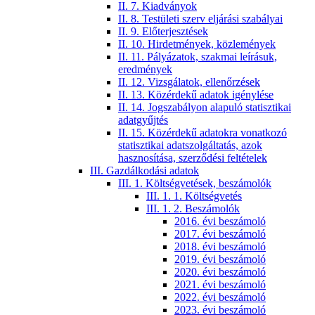
II. 7. Kiadványok
II. 8. Testületi szerv eljárási szabályai
II. 9. Előterjesztések
II. 10. Hirdetmények, közlemények
II. 11. Pályázatok, szakmai leírásuk,
eredmények
II. 12. Vizsgálatok, ellenőrzések
II. 13. Közérdekű adatok igénylése
II. 14. Jogszabályon alapuló statisztikai
adatgyűjtés
II. 15. Közérdekű adatokra vonatkozó
statisztikai adatszolgáltatás, azok
hasznosítása, szerződési feltételek
III. Gazdálkodási adatok
III. 1. Költségvetések, beszámolók
III. 1. 1. Költségvetés
III. 1. 2. Beszámolók
2016. évi beszámoló
2017. évi beszámoló
2018. évi beszámoló
2019. évi beszámoló
2020. évi beszámoló
2021. évi beszámoló
2022. évi beszámoló
2023. évi beszámoló