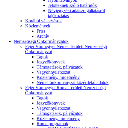
Nyomtatványok
Jelölteknek szóló határidők
Névjegyzéki adatszolgáltatásról
tájékoztatás
Korábbi választások
Közlemények
Friss
Archív
Nemzetiségi Önkormányzatok
Fejér Vármegyei Német Területi Nemzetiségi
Önkormányzat
Tagok
Jegyzőkönyvek
Támogatások, pályázatok
Vagyonnyilatkozat
Közlemény, hirdetmény
Német önkormányzat közérdekű adatok
Fejér Vármegyei Roma Területi Nemzetiségi
Önkormányzat
Tagok
Jegyzőkönyvek
Vagyonnyilatkozat
Támogatások, pályázatok
Közlemény, hirdetmény
Roma programok