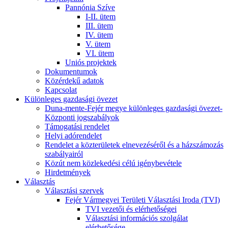
Pannónia Szíve
I-II. ütem
III. ütem
IV. ütem
V. ütem
VI. ütem
Uniós projektek
Dokumentumok
Közérdekű adatok
Kapcsolat
Különleges gazdasági övezet
Duna-mente-Fejér megye különleges gazdasági övezet-
Központi jogszabályok
Támogatási rendelet
Helyi adórendelet
Rendelet a közterületek elnevezéséről és a házszámozás
szabályairól
Közút nem közlekedési célú igénybevétele
Hirdetmények
Választás
Választási szervek
Fejér Vármegyei Területi Választási Iroda (TVI)
TVI vezetői és elérhetőségei
Választási információs szolgálat
elérhetősége