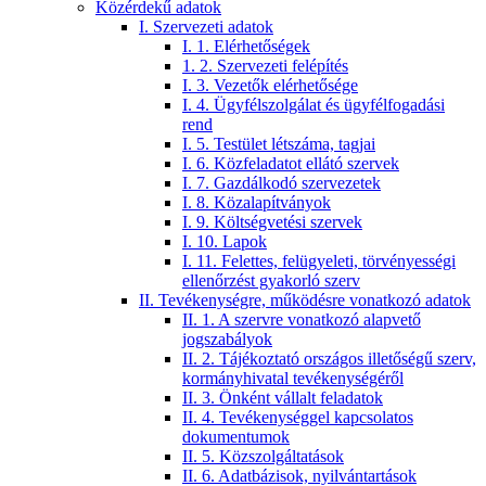
Közérdekű adatok
I. Szervezeti adatok
I. 1. Elérhetőségek
1. 2. Szervezeti felépítés
I. 3. Vezetők elérhetősége
I. 4. Ügyfélszolgálat és ügyfélfogadási
rend
I. 5. Testület létszáma, tagjai
I. 6. Közfeladatot ellátó szervek
I. 7. Gazdálkodó szervezetek
I. 8. Közalapítványok
I. 9. Költségvetési szervek
I. 10. Lapok
I. 11. Felettes, felügyeleti, törvényességi
ellenőrzést gyakorló szerv
II. Tevékenységre, működésre vonatkozó adatok
II. 1. A szervre vonatkozó alapvető
jogszabályok
II. 2. Tájékoztató országos illetőségű szerv,
kormányhivatal tevékenységéről
II. 3. Önként vállalt feladatok
II. 4. Tevékenységgel kapcsolatos
dokumentumok
II. 5. Közszolgáltatások
II. 6. Adatbázisok, nyilvántartások