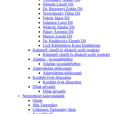
Németh László Díj
Dr. Berzsenyi Zoltán Díj
Terstyánszky Ödön Díj
Fekete János Díj
Salamon Lajos Díj
Wekerle Sándor Díj
Pápay Ágoston Díj
Marosi Arnold Díj
Dr. Paulikovics Elemér Díj
Gróf Klebelsberg Kuno Emlékérme
Kitüntető címről és díjakról szóló rendelet
Kitüntető címről és díjakról szóló rendelet
Adatlap - javaslattételhez
Adatlap javaslattételhez
Adatvédelmi tájékoztató
Adatvédelmi tájékoztató
Korábbi évek díjazottjai
Korábbi évek díjazottjai
Díjak névadói
Díjak névadói
Nemzetközi kapcsolataink
Opole
Jilin Tartomány
Göttingen Tartomány Járás