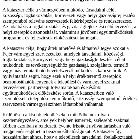
A kataszter célja a vármegyében működő, társadalmi célú,
közösségi, foglalkoztatási, környezeti vagy helyi gazdaságfejlesztési
szempontból releváns szervezetek feltérképezése és rendszerezése.
Az adatbázis a foglalkoztatási és gazdaságfejlesztési célú tervezést, a
helyi szereplők azonosítását, valamint a jövőbeni együttműködések,
programok és fejlesztések előkészítését támogatja.
A kataszter célja, hogy áttekinthetővé és láthatóvá tegye azokat a
Fejér vármegyei szervezeteket, amelyek társadalmi, közösségi,
foglalkoztatási, környezeti vagy helyi gazdaságfejlesztési céllal
működnek, és tevékenységükhöz gazdasági, szolgáltató, termelő
vagy más fenntartható bevételszerző működés is kapcsolódik. A
nyilvántartás segíti, hogy ezek a helyi értékteremtő szereplők
beazonosíthatók legyenek a települési és vármegyei szakmai
tervezésben, partnerségi folyamatokban és későbbi
együttműködések előkészítése során. A kataszterben való
szerepléssel a településeken működő, közösségi szempontból értékes
szervezetek vármegyei szinten láthatóbbá válhatnak.
Különösen a kisebb településeken működhetnek olyan
kezdeményezések, amelyek helyben ismertek, szélesebb szakmai
körben azonban a rendezett, évente frissített nyilvántartásban való
megjelenés segítheti a beazonosíthatóságukat. A kataszter így
hozzájárulhat ahhoz, hogy a települések társadalmi, foglalkoztatási,