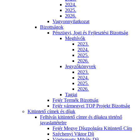
2024.
2025.
2026.
Vagyonnyilatkozat
Bizottságok
Pénzügyi, Jogi és Fejlesztési Bizottság
Meghívók
2023.
2024.
2025.
2026.
Jegyzőkönyvek
2023.
2024.
2025.
2026.
Tagjai
Fejér Termék Bizottság
Fejér vármegyei TOP Projekt Bizottság
Kitüntető címek és díjak
Felhívás kitüntető címre és díjakra történő
javaslattételre
Fejér Megye Díszpolgára Kitüntető Cím
Széchenyi Viktor Díj
Vörösmarty Mihály Díj