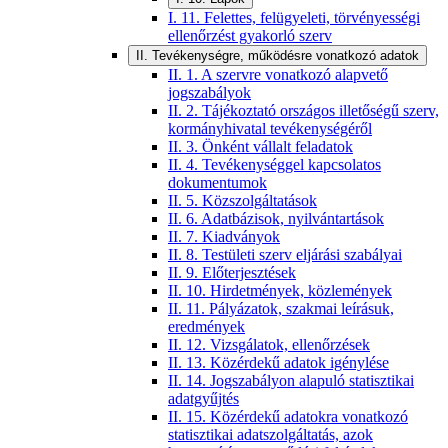
I. 11. Felettes, felügyeleti, törvényességi
ellenőrzést gyakorló szerv
II. Tevékenységre, működésre vonatkozó adatok
II. 1. A szervre vonatkozó alapvető
jogszabályok
II. 2. Tájékoztató országos illetőségű szerv,
kormányhivatal tevékenységéről
II. 3. Önként vállalt feladatok
II. 4. Tevékenységgel kapcsolatos
dokumentumok
II. 5. Közszolgáltatások
II. 6. Adatbázisok, nyilvántartások
II. 7. Kiadványok
II. 8. Testületi szerv eljárási szabályai
II. 9. Előterjesztések
II. 10. Hirdetmények, közlemények
II. 11. Pályázatok, szakmai leírásuk,
eredmények
II. 12. Vizsgálatok, ellenőrzések
II. 13. Közérdekű adatok igénylése
II. 14. Jogszabályon alapuló statisztikai
adatgyűjtés
II. 15. Közérdekű adatokra vonatkozó
statisztikai adatszolgáltatás, azok