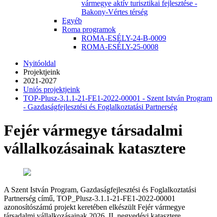
vármegye aktív turisztikai fejlesztése -
Bakony-Vértes térség
Egyéb
Roma programok
ROMA-ESÉLY-24-B-0009
ROMA-ESÉLY-25-0008
Nyitóoldal
Projektjeink
2021-2027
Uniós projektjeink
TOP-Plusz-3.1.1-21-FE1-2022-00001 - Szent István Program
- Gazdaságfejlesztési és Foglalkoztatási Partnerség
Fejér vármegye társadalmi
vállalkozásainak katasztere
A Szent István Program, Gazdaságfejlesztési és Foglalkoztatási
Partnerség című, TOP_Plusz-3.1.1-21-FE1-2022-00001
azonosítószámú projekt keretében elkészült Fejér vármegye
társadalmi vállalkozásainak 2026. II. negyedévi katasztere.