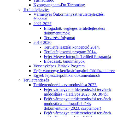
Tusnádfürdő
Kyongsangnam-Do Tartomány
Területfejlesztés
Vármegyei Önkormányzat területfejlesztési
feladatai
2021-2027
Elfogadott, végleges területfejlesztési
dokumentumok
Tervezési folyamat
2014-2020
Területfejlesztési koncepció 2014.
Területfejlesztési program 2014.
Fejér Megye Integrált Területi Programja
Előadások, tanulmányok
Versenyképes Járások Program
Fejér vármegye kerékpárforgalmi főhálózati terve
Egyéb fejlesztéspolitikai dokumentumok
Területrendezés
Területrendezési terv módosítása 2023.
Fejér vármegye területrendezési tervének
módosítása - Hatályos 2023. 09. 30-tól
Fejér vármegye területrendezési tervének
módosítása - elfogadási fázis
dokumentumai (2023. szeptember)
Fejér vármegye területrendezési tervének