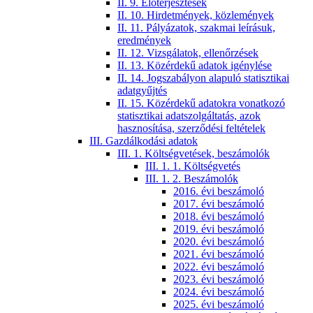
II. 9. Előterjesztések
II. 10. Hirdetmények, közlemények
II. 11. Pályázatok, szakmai leírásuk,
eredmények
II. 12. Vizsgálatok, ellenőrzések
II. 13. Közérdekű adatok igénylése
II. 14. Jogszabályon alapuló statisztikai
adatgyűjtés
II. 15. Közérdekű adatokra vonatkozó
statisztikai adatszolgáltatás, azok
hasznosítása, szerződési feltételek
III. Gazdálkodási adatok
III. 1. Költségvetések, beszámolók
III. 1. 1. Költségvetés
III. 1. 2. Beszámolók
2016. évi beszámoló
2017. évi beszámoló
2018. évi beszámoló
2019. évi beszámoló
2020. évi beszámoló
2021. évi beszámoló
2022. évi beszámoló
2023. évi beszámoló
2024. évi beszámoló
2025. évi beszámoló