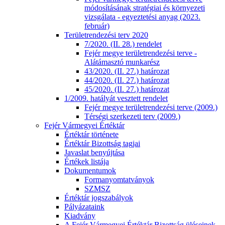
módosításának stratégiai és környezeti
vizsgálata - egyeztetési anyag (2023.
február)
Területrendezési terv 2020
7/2020. (II. 28.) rendelet
Fejér megye területrendezési terve -
Alátámasztó munkarész
43/2020. (II. 27.) határozat
44/2020. (II. 27.) határozat
45/2020. (II. 27.) határozat
1/2009. hatályát vesztett rendelet
Fejér megye területrendezési terve (2009.)
Térségi szerkezeti terv (2009.)
Fejér Vármegyei Értéktár
Értéktár története
Értéktár Bizottság tagjai
Javaslat benyújtása
Értékek listája
Dokumentumok
Formanyomtatványok
SZMSZ
Értéktár jogszabályok
Pályázataink
Kiadvány
A Fejér Vármegyei Értéktár Bizottság üléseinek