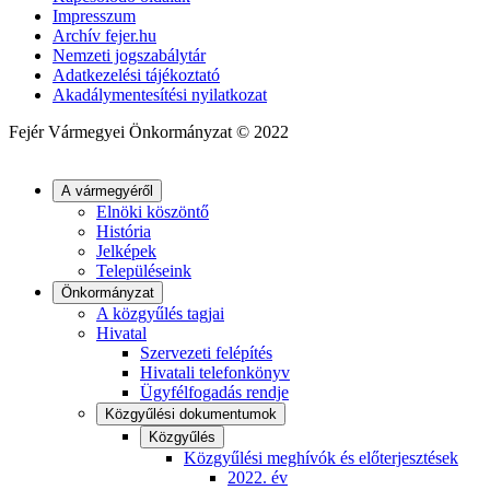
Impresszum
Archív fejer.hu
Nemzeti jogszabálytár
Adatkezelési tájékoztató
Akadálymentesítési nyilatkozat
Fejér Vármegyei Önkormányzat © 2022
A vármegyéről
Elnöki köszöntő
História
Jelképek
Településeink
Önkormányzat
A közgyűlés tagjai
Hivatal
Szervezeti felépítés
Hivatali telefonkönyv
Ügyfélfogadás rendje
Közgyűlési dokumentumok
Közgyűlés
Közgyűlési meghívók és előterjesztések
2022. év