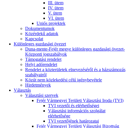
III. ütem
IV. ütem
V. ütem
VI. ütem
Uniós projektek
Dokumentumok
Közérdekű adatok
Kapcsolat
Különleges gazdasági övezet
Duna-mente-Fejér megye különleges gazdasági övezet-
Központi jogszabályok
Támogatási rendelet
Helyi adórendelet
Rendelet a közterületek elnevezéséről és a házszámozás
szabályairól
Közút nem közlekedési célú igénybevétele
Hirdetmények
Választás
Választási szervek
Fejér Vármegyei Területi Választási Iroda (TVI)
TVI vezetői és elérhetőségei
Választási információs szolgálat
elérhetősége
TVI vezetőjének határozatai
Fejér Vármegyei Területi Választási Bizottság