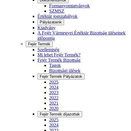
Dokumentumok
Formanyomtatványok
SZMSZ
Értéktár jogszabályok
Pályázataink
Kiadvány
A Fejér Vármegyei Értéktár Bizottság üléseinek
időpontja
Fejér Termék
Szellemiség
Mi lehet Fejér Termék?
Fejér Termék Bizottság
Tagok
Bizottsági ülések
Fejér Termék Pályázatok
2025
2024
2023
2022
2021
2020
Fejér Termék díjazottak
2025
2024
2023