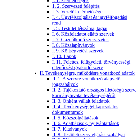
I. 1. Elérhetőségek
1. 2. Szervezeti felépítés
I. 3. Vezetők elérhetősége
I. 4. Ügyfélszolgálat és ügyfélfogadási
rend
I. 5. Testület létszáma, tagjai
I. 6. Közfeladatot ellátó szervek
I. 7. Gazdálkodó szervezetek
I. 8. Közalapítványok
I. 9. Költségvetési szervek
I. 10. Lapok
I. 11. Felettes, felügyeleti, törvényességi
ellenőrzést gyakorló szerv
II. Tevékenységre, működésre vonatkozó adatok
II. 1. A szervre vonatkozó alapvető
jogszabályok
II. 2. Tájékoztató országos illetőségű szerv,
kormányhivatal tevékenységéről
II. 3. Önként vállalt feladatok
II. 4. Tevékenységgel kapcsolatos
dokumentumok
II. 5. Közszolgáltatások
II. 6. Adatbázisok, nyilvántartások
II. 7. Kiadványok
II. 8. Testületi szerv eljárási szabályai