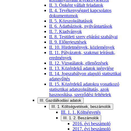
II. 3. Önként vállalt feladatok
II. 4. Tevékenységgel kapcsolatos
dokumentumok
II. 5. Közszolgáltatások
II. 6. Adatbázisok, nyilvántartások
II. 7. Kiadványok
II. 8. Testületi szerv eljárási szabályai
II. 9. Előterjesztések
II. 10. Hirdetmények, közlemények
II. 11. Pályázatok, szakmai leírásuk,
eredmények
II. 12. Vizsgálatok, ellenőrzések
II. 13. Közérdekű adatok igénylése
II. 14. Jogszabályon alapuló statisztikai
adatgyűjtés
II. 15. Közérdekű adatokra vonatkozó
statisztikai adatszolgáltatás, azok
hasznosítása, szerződési feltételek
III. Gazdálkodási adatok
III. 1. Költségvetések, beszámolók
III. 1. 1. Költségvetés
III. 1. 2. Beszámolók
2016. évi beszámoló
2017. évi beszámoló