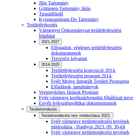
Jilin Tartomány
Göttingen Tartomány Járás
Tusnádfürdő
Kyongsangnam-Do Tartomány
Területfejlesztés
Vármegyei Önkormányzat területfejlesztési
feladatai
2021-2027
Elfogadott, végleges területfejlesztési
dokumentumok
Tervezési folyamat
2014-2020
Területfejlesztési koncepció 2014.
Területfejlesztési program 2014.
Fejér Megye Integrált Területi Programja
Előadások, tanulmányok
Versenyképes Járások Program
Fejér vármegye kerékpárforgalmi főhálózati terve
Egyéb fejlesztéspolitikai dokumentumok
Területrendezés
Területrendezési terv módosítása 2023.
Fejér vármegye területrendezési tervének
módosítása - Hatályos 2023. 09. 30-tól
Fejér vármegye területrendezési tervének