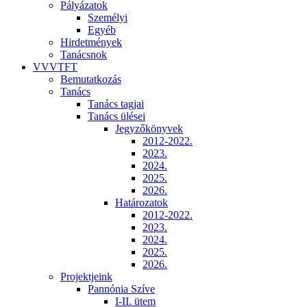
Pályázatok
Személyi
Egyéb
Hirdetmények
Tanácsnok
VVVTFT
Bemutatkozás
Tanács
Tanács tagjai
Tanács ülései
Jegyzőkönyvek
2012-2022.
2023.
2024.
2025.
2026.
Határozatok
2012-2022.
2023.
2024.
2025.
2026.
Projektjeink
Pannónia Szíve
I-II. ütem