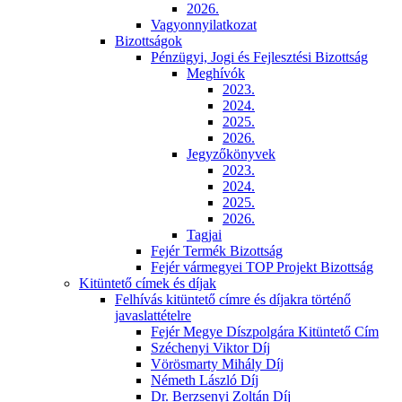
2026.
Vagyonnyilatkozat
Bizottságok
Pénzügyi, Jogi és Fejlesztési Bizottság
Meghívók
2023.
2024.
2025.
2026.
Jegyzőkönyvek
2023.
2024.
2025.
2026.
Tagjai
Fejér Termék Bizottság
Fejér vármegyei TOP Projekt Bizottság
Kitüntető címek és díjak
Felhívás kitüntető címre és díjakra történő
javaslattételre
Fejér Megye Díszpolgára Kitüntető Cím
Széchenyi Viktor Díj
Vörösmarty Mihály Díj
Németh László Díj
Dr. Berzsenyi Zoltán Díj