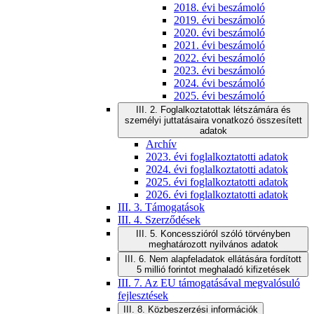
2018. évi beszámoló
2019. évi beszámoló
2020. évi beszámoló
2021. évi beszámoló
2022. évi beszámoló
2023. évi beszámoló
2024. évi beszámoló
2025. évi beszámoló
III. 2. Foglalkoztatottak létszámára és
személyi juttatásaira vonatkozó összesített
adatok
Archív
2023. évi foglalkoztatotti adatok
2024. évi foglalkoztatotti adatok
2025. évi foglalkoztatotti adatok
2026. évi foglalkoztatotti adatok
III. 3. Támogatások
III. 4. Szerződések
III. 5. Koncesszióról szóló törvényben
meghatározott nyilvános adatok
III. 6. Nem alapfeladatok ellátására fordított
5 millió forintot meghaladó kifizetések
III. 7. Az EU támogatásával megvalósuló
fejlesztések
III. 8. Közbeszerzési információk