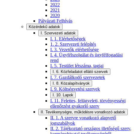
2022
2021
2020
Pályázati Felhívás
Közérdekű adatok
I. Szervezeti adatok
I. 1. Elérhetőségek
1. 2. Szervezeti felépítés
I. 3. Vezetők elérhetősége
I. 4. Ügyfélszolgálat és ügyfélfogadási
rend
I. 5. Testület létszáma, tagjai
I. 6. Közfeladatot ellátó szervek
I. 7. Gazdálkodó szervezetek
I. 8. Közalapítványok
I. 9. Költségvetési szervek
I. 10. Lapok
I. 11. Felettes, felügyeleti, törvényességi
ellenőrzést gyakorló szerv
II. Tevékenységre, működésre vonatkozó adatok
II. 1. A szervre vonatkozó alapvető
jogszabályok
II. 2. Tájékoztató országos illetőségű szerv,
kormányhivatal tevékenységéről