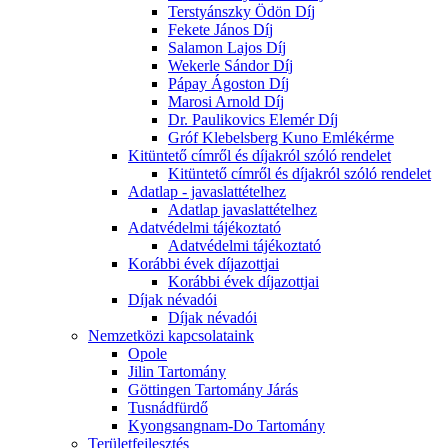
Terstyánszky Ödön Díj
Fekete János Díj
Salamon Lajos Díj
Wekerle Sándor Díj
Pápay Ágoston Díj
Marosi Arnold Díj
Dr. Paulikovics Elemér Díj
Gróf Klebelsberg Kuno Emlékérme
Kitüntető címről és díjakról szóló rendelet
Kitüntető címről és díjakról szóló rendelet
Adatlap - javaslattételhez
Adatlap javaslattételhez
Adatvédelmi tájékoztató
Adatvédelmi tájékoztató
Korábbi évek díjazottjai
Korábbi évek díjazottjai
Díjak névadói
Díjak névadói
Nemzetközi kapcsolataink
Opole
Jilin Tartomány
Göttingen Tartomány Járás
Tusnádfürdő
Kyongsangnam-Do Tartomány
Területfejlesztés