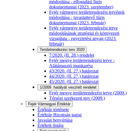
módosítása - elfogadási fázis
dokumentumai (2023. szeptember)
Fejér vármegye területrendezési tervének
módosítása - javaslattevő fázis
dokumentumai (2023. február)
Fejér vármegye területrendezési terve
módosításának stratégiai és környezeti
vizsgálata - egyeztetési anyag (2023.
február)
Területrendezési terv 2020
7/2020. (II. 28.) rendelet
Fejér megye területrendezési terve -
Alátámasztó munkarész
43/2020. (II. 27.) határozat
44/2020. (II. 27.) határozat
45/2020. (II. 27.) határozat
1/2009. hatályát vesztett rendelet
Fejér megye területrendezési terve (2009.)
Térségi szerkezeti terv (2009.)
Fejér Vármegyei Értéktár
Értéktár története
Értéktár Bizottság tagjai
Javaslat benyújtása
Értékek listája