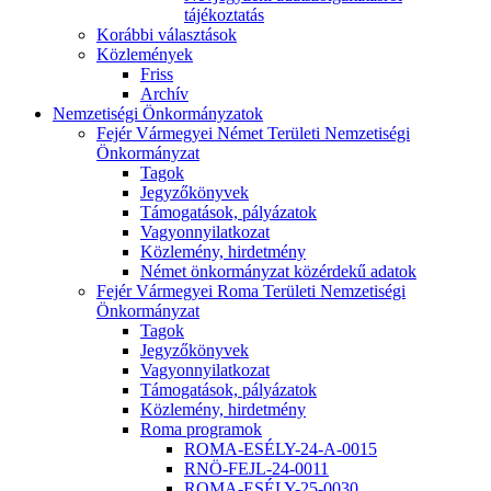
tájékoztatás
Korábbi választások
Közlemények
Friss
Archív
Nemzetiségi Önkormányzatok
Fejér Vármegyei Német Területi Nemzetiségi
Önkormányzat
Tagok
Jegyzőkönyvek
Támogatások, pályázatok
Vagyonnyilatkozat
Közlemény, hirdetmény
Német önkormányzat közérdekű adatok
Fejér Vármegyei Roma Területi Nemzetiségi
Önkormányzat
Tagok
Jegyzőkönyvek
Vagyonnyilatkozat
Támogatások, pályázatok
Közlemény, hirdetmény
Roma programok
ROMA-ESÉLY-24-A-0015
RNÖ-FEJL-24-0011
ROMA-ESÉLY-25-0030