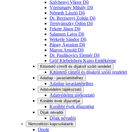
Széchenyi Viktor Díj
Vörösmarty Mihály Díj
Németh László Díj
Dr. Berzsenyi Zoltán Díj
Terstyánszky Ödön Díj
Fekete János Díj
Salamon Lajos Díj
Wekerle Sándor Díj
Pápay Ágoston Díj
Marosi Arnold Díj
Dr. Paulikovics Elemér Díj
Gróf Klebelsberg Kuno Emlékérme
Kitüntető címről és díjakról szóló rendelet
Kitüntető címről és díjakról szóló rendelet
Adatlap - javaslattételhez
Adatlap javaslattételhez
Adatvédelmi tájékoztató
Adatvédelmi tájékoztató
Korábbi évek díjazottjai
Korábbi évek díjazottjai
Díjak névadói
Díjak névadói
Nemzetközi kapcsolataink
Opole