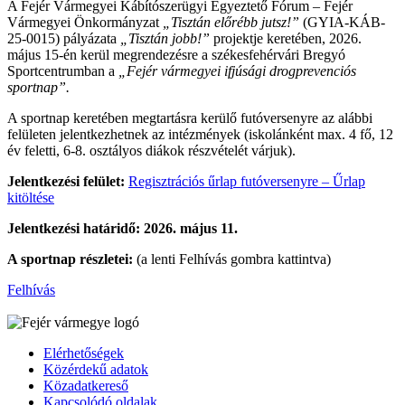
A Fejér Vármegyei Kábítószerügyi Egyeztető Fórum – Fejér
Vármegyei Önkormányzat
„Tisztán előrébb jutsz!”
(GYIA-KÁB-
25-0015) pályázata
„Tisztán jobb!”
projektje keretében, 2026.
május 15-én kerül megrendezésre a székesfehérvári Bregyó
Sportcentrumban a
„Fejér vármegyei ifjúsági drogprevenciós
sportnap”.
A sportnap keretében megtartásra kerülő futóversenyre az alábbi
felületen jelentkezhetnek az intézmények (iskolánként max. 4 fő, 12
év feletti, 6-8. osztályos diákok részvételét várjuk).
Jelentkezési felület:
Regisztrációs űrlap futóversenyre – Űrlap
kitöltése
Jelentkezési határidő: 2026. május 11.
A sportnap részletei:
(a lenti Felhívás gombra kattintva)
Felhívás
Elérhetőségek
Közérdekű adatok
Közadatkereső
Kapcsolódó oldalak