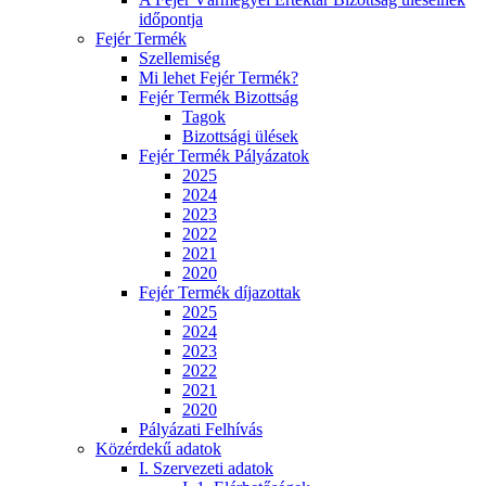
időpontja
Fejér Termék
Szellemiség
Mi lehet Fejér Termék?
Fejér Termék Bizottság
Tagok
Bizottsági ülések
Fejér Termék Pályázatok
2025
2024
2023
2022
2021
2020
Fejér Termék díjazottak
2025
2024
2023
2022
2021
2020
Pályázati Felhívás
Közérdekű adatok
I. Szervezeti adatok