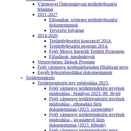
Vármegyei Önkormányzat területfejlesztési
feladatai
2021-2027
Elfogadott, végleges területfejlesztési
dokumentumok
Tervezési folyamat
2014-2020
Területfejlesztési koncepció 2014.
Területfejlesztési program 2014.
Fejér Megye Integrált Területi Programja
Előadások, tanulmányok
Versenyképes Járások Program
Fejér vármegye kerékpárforgalmi főhálózati terve
Egyéb fejlesztéspolitikai dokumentumok
Területrendezés
Területrendezési terv módosítása 2023.
Fejér vármegye területrendezési tervének
módosítása - Hatályos 2023. 09. 30-tól
Fejér vármegye területrendezési tervének
módosítása - elfogadási fázis
dokumentumai (2023. szeptember)
Fejér vármegye területrendezési tervének
módosítása - javaslattevő fázis
dokumentumai (2023. február)
Fejér vármegye területrendezési terve