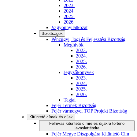
2023.
2024.
2025.
2026.
Vagyonnyilatkozat
Bizottságok
Pénzügyi, Jogi és Fejlesztési Bizottság
Meghívók
2023.
2024.
2025.
2026.
Jegyzőkönyvek
2023.
2024.
2025.
2026.
Tagjai
Fejér Termék Bizottság
Fejér vármegyei TOP Projekt Bizottság
Kitüntető címek és díjak
Felhívás kitüntető címre és díjakra történő
javaslattételre
Fejér Megye Díszpolgára Kitüntető Cím