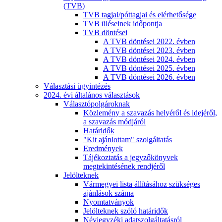
(TVB)
TVB tagjai/póttagjai és elérhetősége
TVB üléseinek időpontja
TVB döntései
A TVB döntései 2022. évben
A TVB döntései 2023. évben
A TVB döntései 2024. évben
A TVB döntései 2025. évben
A TVB döntései 2026. évben
Választási ügyintézés
2024. évi általános választások
Választópolgároknak
Közlemény a szavazás helyéről és idejéről,
a szavazás módjáról
Határidők
"Kit ajánlottam" szolgáltatás
Eredmények
Tájékoztatás a jegyzőkönyvek
megtekintésének rendjéről
Jelölteknek
Vármegyei lista állításához szükséges
ajánlások száma
Nyomtatványok
Jelölteknek szóló határidők
Névjegyzéki adatszolgáltatásról