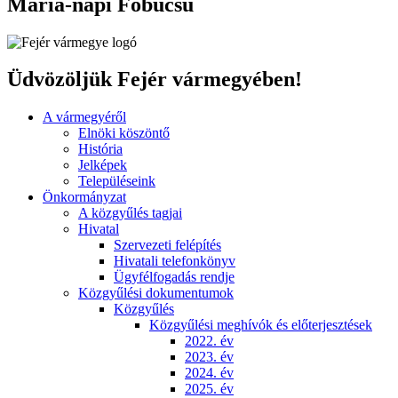
Mária-napi Főbúcsú
Üdvözöljük Fejér vármegyében!
A vármegyéről
Elnöki köszöntő
História
Jelképek
Településeink
Önkormányzat
A közgyűlés tagjai
Hivatal
Szervezeti felépítés
Hivatali telefonkönyv
Ügyfélfogadás rendje
Közgyűlési dokumentumok
Közgyűlés
Közgyűlési meghívók és előterjesztések
2022. év
2023. év
2024. év
2025. év