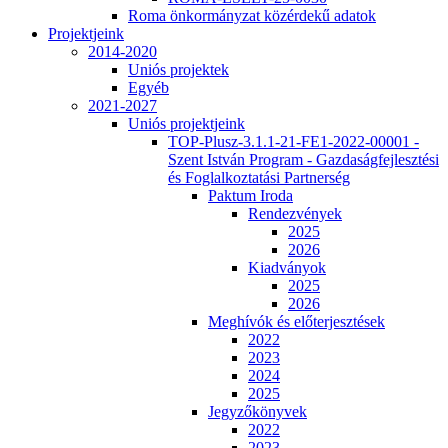
Roma önkormányzat közérdekű adatok
Projektjeink
2014-2020
Uniós projektek
Egyéb
2021-2027
Uniós projektjeink
TOP-Plusz-3.1.1-21-FE1-2022-00001 -
Szent István Program - Gazdaságfejlesztési
és Foglalkoztatási Partnerség
Paktum Iroda
Rendezvények
2025
2026
Kiadványok
2025
2026
Meghívók és előterjesztések
2022
2023
2024
2025
Jegyzőkönyvek
2022
2023