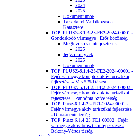
2024
2025
Dokumentumok
Társadalmi Vállalkozások
Katasztere
TOP_PLUSZ-3.1.3-23-FE2-2024-00001 -
Gondoskodó vármegye - Erős közösség
Meghívók és előterjesztések
2025
Jegyzőkönyvek
2025
Dokumentumok
TOP_PLUSZ-6.1.4-23-FE2-2024-00001 -
Fejér vármegye komplex aktív turisztikai
fejlesztése – Mezőföld térség
TOP_PLUSZ-6.1.4-23-FE2-2024-00002 -
Fejér vármegye komplex aktív turisztikai
fejlesztése – Pannónia Szíve térség
TOP_Plusz-6.1.4-23-FE1-2024-00001 -
Fejér vármegye aktív turisztikai fejlesztése
- Duna-mente térség
TOP_Plusz-6.1.4-23-FE1-00002 - Fejér
vármegye aktív turisztikai fejlesztése -
Bakony-Vértes térség