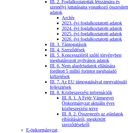
III. 2. Foglalkoztatottak létszámára és
személyi juttatásaira vonatkozó összesített
adatok
Archív
2023. évi foglalkoztatotti adatok
2024. évi foglalkoztatotti adatok
2025. évi foglalkoztatotti adatok
2026. évi foglalkoztatotti adatok
III. 3. Támogatások
III. 4. Szerződések
III. 5. Koncesszióról szóló törvényben
meghatározott nyilvános adatok
III. 6. Nem alapfeladatok ellátására
fordított 5 millió forintot meghaladó
kifizetések
III. 7. Az EU támogatásával megvalósuló
fejlesztések
III. 8. Közbeszerzési információk
III. 8. 1. A Fejér Vármegyei
Önkormányzat aktuális éves
közbeszerzési terve
III. 8. 2. Összegezés az ajánlatok
elbírálásáról, megkötött
szerződésekről
E-önkormányzat